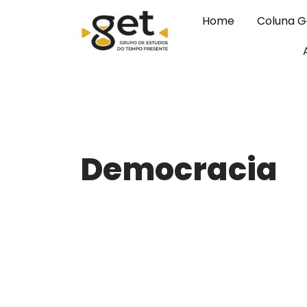
Home
Coluna 
Pular
para
o
conteúdo
Democracia