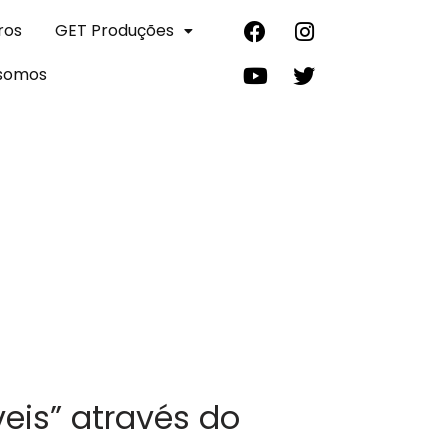
ros
GET Produções
somos
eis” através do