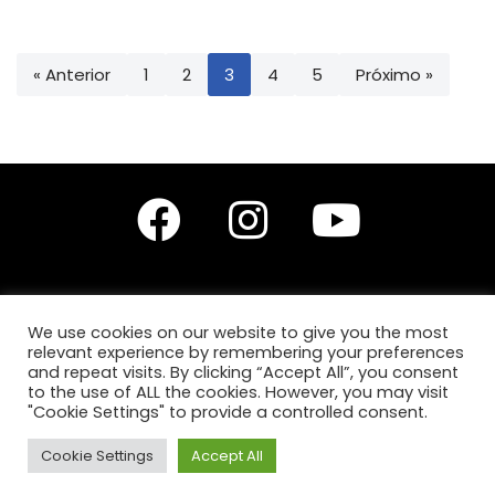
« Anterior
1
2
3
4
5
Próximo »
We use cookies on our website to give you the most
relevant experience by remembering your preferences
Editores do site: Prof. Dr. Diego Leonardo Santana Silva,
Prof.ª Drª Anita Lucchesi
and repeat visits. By clicking “Accept All”, you consent
e
Prof.ª Ma. Karla Karine de Jesus Silva.
to the use of ALL the cookies. However, you may visit
"Cookie Settings" to provide a controlled consent.
Copyright © 2026 GET | Powered by GET, todos os
Cookie Settings
Accept All
direitos reservados