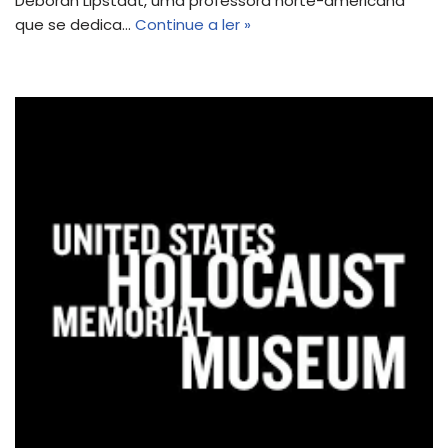
Deborah Lipstadt, uma professora norte-americana
que se dedica…
Continue a ler »