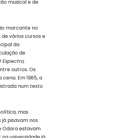
ção musical e de
ação marcante no
 de vários cursos e
cipal da
rculação de
 Espectro
,
ntre outros. Os
 cena. Em 1985, a
istrada num texto
olítica, mas
s já pisavam nos
 e Odara estavam
 na universidade já