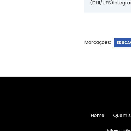
(DHI/UFS)Integra
Marcações:
EDUCA
Home
Quem 
Editores do site