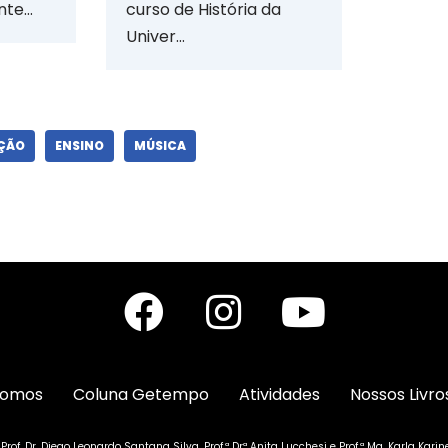
nte…
curso de História da
Univer…
ÇÃO
ENSINO
MÚSICA
somos
Coluna Getempo
Atividades
Nossos Livro
: Prof. Dr. Diego Leonardo Santana Silva,
Prof.ª Drª Anita Lucchesi e
Prof.ª Ma. Karla Karin