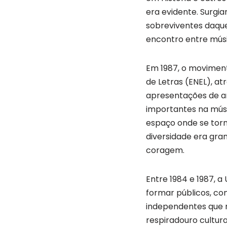
era evidente. Surgi
sobreviventes daqu
encontro entre músic
Em 1987, o moviment
de Letras (ENEL), a
apresentações de ar
importantes na músi
espaço onde se tor
diversidade era gra
coragem.
Entre 1984 e 1987, a
formar públicos, co
independentes que n
respiradouro cultura