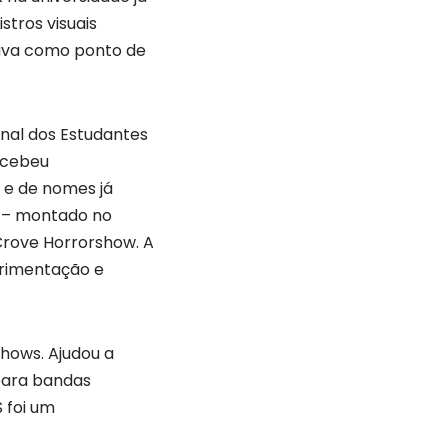
stros visuais
nava como ponto de
onal dos Estudantes
recebeu
 e de nomes já
o – montado no
rove Horrorshow. A
erimentação e
shows. Ajudou a
 para bandas
 foi um