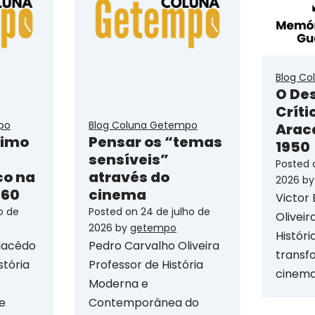
Blog C
O De
Críti
po
Blog Coluna Getempo
Arac
simo
Pensar os “temas
1950
sensíveis”
Posted
co na
através do
2026
b
960
cinema
Victor
ho de
Posted on
24 de julho de
Olivei
2026
by
getempo
Históri
Macêdo
Pedro Carvalho Oliveira
transf
tória
Professor de História
cinema
Moderna e
e
Contemporânea do