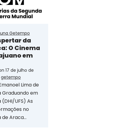
oluna Getempo
spertar da
ca: O Cinema
ajuano em
 on
17 de julho de
y
getempo
 Emanoel Lima de
ra Graduando em
a (DHI/UFS) As
ormações no
 de Araca…