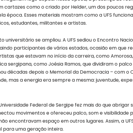
am cartazes como o criado por Helder, um dos poucos regi
ela época. Esses materiais mostram como a UFS funcio
os, estudantes, militantes e artistas.
o universitário se ampliou. A UFS sediou o Encontro Naci
traindo participantes de vários estados, ocasião em que 
tistas que estavam no início da carreira, como Amorosa,
ca sergipana, como Joésia Ramos, que dividiram o palc
nou décadas depois o Memorial da Democracia – com o C
nde, mas a energia era sempre a mesma: juventude, exp
 Universidade Federal de Sergipe fez mais do que abrigar 
nectou movimentos e ofereceu palco, som e visibilidade
ão encontravam espaço em outros lugares. Assim, a UFS
l para uma geração inteira.