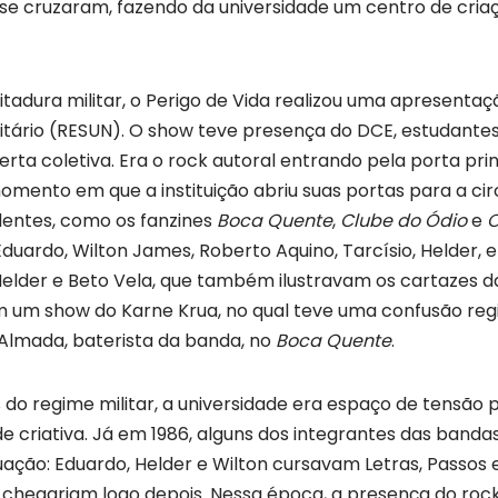
s se cruzaram, fazendo da universidade um centro de cria
itadura militar, o Perigo de Vida realizou uma apresent
itário (RESUN). O show teve presença do DCE, estudantes
ta coletiva. Era o rock autoral entrando pela porta prin
omento em que a instituição abriu suas portas para a ci
entes, como os fanzines
Boca Quente
,
Clube do Ódio
e
O
Eduardo, Wilton James, Roberto Aquino, Tarcísio, Helder, e
lder e Beto Vela, que também ilustravam os cartazes da
 um show do Karne Krua, no qual teve uma confusão reg
Almada, baterista da banda, no
Boca Quente
.
 do regime militar, a universidade era espaço de tensão p
 criativa. Já em 1986, alguns dos integrantes das banda
ação: Eduardo, Helder e Wilton cursavam Letras, Passos
s chegariam logo depois. Nessa época, a presença do rock