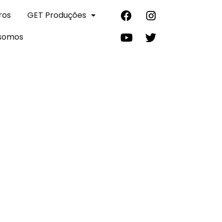
ros
GET Produções
somos