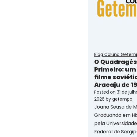
Blog Coluna Getem
O Quadragé
Primeiro: um
filme soviéti
Aracaju de 1
Posted on
31 de jul
2026
by
getempo
Joana Sousa de 
Graduanda em His
pela Universidade
Federal de Sergip