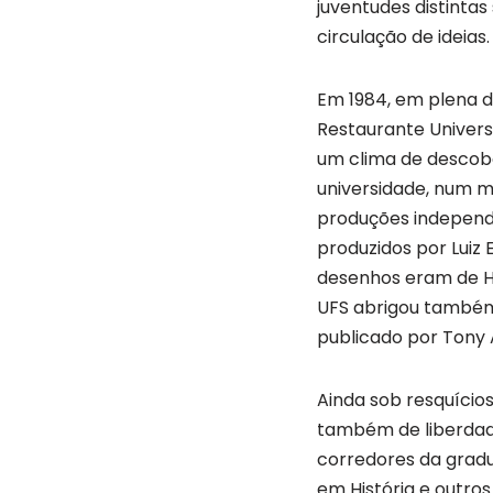
juventudes distinta
circulação de ideias.
Em 1984, em plena d
Restaurante Univers
um clima de descober
universidade, num m
produções independ
produzidos por Luiz 
desenhos eram de He
UFS abrigou também
publicado por Tony 
Ainda sob resquícios
também de liberdade
corredores da gradu
em História e outro