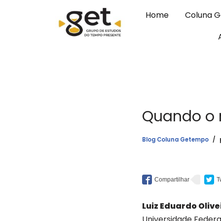
Home
Coluna 
Pular
para
o
conteúdo
Quando o r
Blog Coluna Getempo
Luiz Eduardo Olive
Universidade Federa