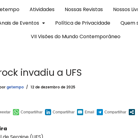
Getempo
Atividades
Nossas Revistas
Nossos Liv
Anais de Eventos
Política de Privacidade
Quem 
VII Visões do Mundo Contemporâneo
ock invadiu a UFS
por
getempo
12 de dezembro de 2025
ira
l de Sergipe (UFS)