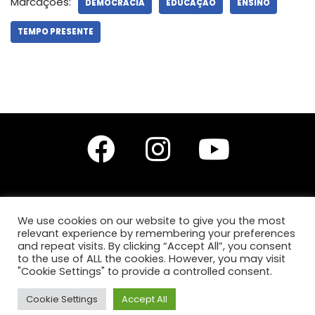
Marcações:
DEMOCRACIA
EDUCAÇÃO
ENSINO
TEMPO PRESENTE
We use cookies on our website to give you the most
relevant experience by remembering your preferences
Editores do site: Prof. Dr. Diego Leonardo Santana Silva,
Prof.ª Drª Anita Lucchesi
and repeat visits. By clicking “Accept All”, you consent
e
Prof.ª Ma. Karla Karine de Jesus Silva.
to the use of ALL the cookies. However, you may visit
"Cookie Settings" to provide a controlled consent.
Copyright © 2026 GET | Powered by GET, todos os
Cookie Settings
Accept All