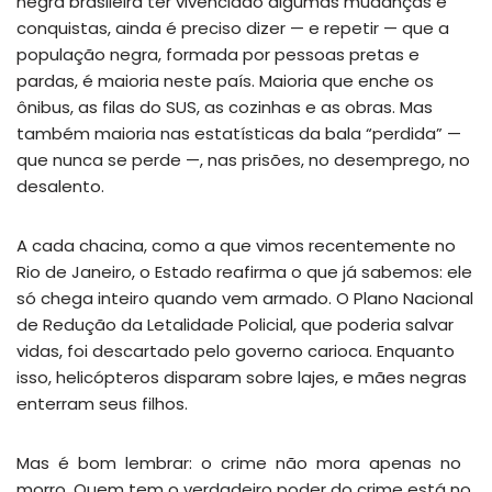
negra brasileira ter vivenciado algumas mudanças e
conquistas, ainda é preciso dizer — e repetir — que a
população negra, formada por pessoas pretas e
pardas, é maioria neste país. Maioria que enche os
ônibus, as filas do SUS, as cozinhas e as obras. Mas
também maioria nas estatísticas da bala “perdida” —
que nunca se perde —, nas prisões, no desemprego, no
desalento.
A cada chacina, como a que vimos recentemente no
Rio de Janeiro, o Estado reafirma o que já sabemos: ele
só chega inteiro quando vem armado. O Plano Nacional
de Redução da Letalidade Policial, que poderia salvar
vidas, foi descartado pelo governo carioca. Enquanto
isso, helicópteros disparam sobre lajes, e mães negras
enterram seus filhos.
Mas é bom lembrar: o crime não mora apenas no
morro. Quem tem o verdadeiro poder do crime está no