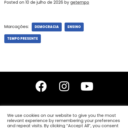
Posted on
10 de julho de 2026
by
getempo
Marcações:
DEMOCRACIA
ENSINO
TEMPO PRESENTE
We use cookies on our website to give you the most
relevant experience by remembering your preferences
Editores do site: Prof. Dr. Diego Leonardo Santana Silva,
Prof.ª Drª Anita Lucchesi
and repeat visits. By clicking “Accept All”, you consent
e
Prof.ª Ma. Karla Karine de Jesus Silva.