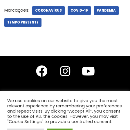
Marcações:
CORONAVÍRUS
COVID-19
PANDEMIA
TEMPO PRESENTE
We use cookies on our website to give you the most
relevant experience by remembering your preferences
Editores do site: Prof. Dr. Diego Leonardo Santana Silva,
Prof.ª Drª Anita Lucchesi
and repeat visits. By clicking “Accept All”, you consent
e
Prof.ª Ma. Karla Karine de Jesus Silva.
to the use of ALL the cookies. However, you may visit
"Cookie Settings" to provide a controlled consent.