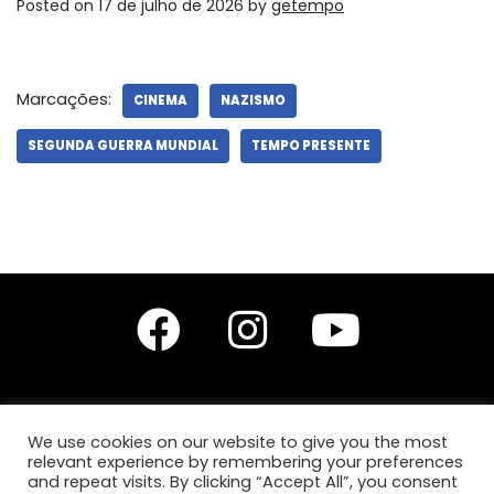
Posted on
17 de julho de 2026
by
getempo
Marcações:
CINEMA
NAZISMO
SEGUNDA GUERRA MUNDIAL
TEMPO PRESENTE
We use cookies on our website to give you the most
relevant experience by remembering your preferences
Editores do site: Prof. Dr. Diego Leonardo Santana Silva,
Prof.ª Drª Anita Lucchesi
and repeat visits. By clicking “Accept All”, you consent
e
Prof.ª Ma. Karla Karine de Jesus Silva.