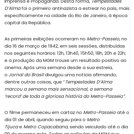
Imprensa e Propaganda. Desta forma,
Tempestades
D’Alma
foi o primeiro antinazista a estrear no país, mais
especificamente na cidade do Rio de Janeiro, à época
capital da República.
As primeiras exibições ocorreram no
Metro-Passeio
, no
dia 16 de março de 1942, em seis sessões, distribuídas
nos seguintes horários: 12h, 13h40, 15h50, 18h, 20h e 22h;
e a produção da MGM trouxe um resultado positivo ao
cinema. Após uma semana desde a sua estreia,
o
Jornal do Brasil
divulgou uma notícia afirmando,
dentre outras coisas, que “
Tempestades D’Alma
marcou a semana mais sensacional, a semana
‘record’ de toda a gloriosa história do Metro-Passeio”
.
O filme permaneceu em cartaz no
Metro-Passeio
até o
dia 01 de abril, quando seguiu para o
Metro
Tijuca
e
Metro Copacabana
, sendo veiculado até o dia
09 do mesmo mês. Todas as películas da MGM que