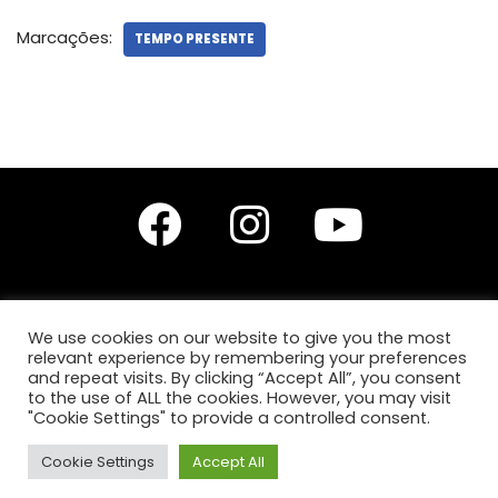
Marcações:
TEMPO PRESENTE
We use cookies on our website to give you the most
relevant experience by remembering your preferences
Editores do site: Prof. Dr. Diego Leonardo Santana Silva,
Prof.ª Drª Anita Lucchesi
and repeat visits. By clicking “Accept All”, you consent
e
Prof.ª Ma. Karla Karine de Jesus Silva.
to the use of ALL the cookies. However, you may visit
"Cookie Settings" to provide a controlled consent.
Copyright © 2026 GET | Powered by GET, todos os
Cookie Settings
Accept All
direitos reservados