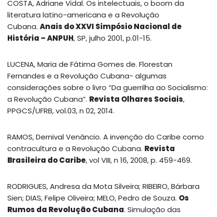
COSTA, Adriane Vidal. Os intelectuais, o boom da
literatura latino-americana e a Revolução
Cubana.
Anais do XXVI Simpósio Nacional de
História – ANPUH
, SP, julho 2001, p.01-15.
LUCENA, Maria de Fátima Gomes de. Florestan
Fernandes e a Revolução Cubana- algumas
considerações sobre o livro “Da guerrilha ao Socialismo:
a Revolução Cubana”.
Revista Olhares Sociais
,
PPGCS/UFRB, vol.03, n 02, 2014.
RAMOS, Dernival Venâncio. A invenção do Caribe como
contracultura e a Revolução Cubana.
Revista
Brasileira do Caribe
, vol VIII, n 16, 2008, p. 459-469.
RODRIGUES, Andresa da Mota Silveira; RIBEIRO, Bárbara
Sien; DIAS, Felipe Oliveira; MELO, Pedro de Souza.
Os
Rumos da Revolução Cubana
. Simulação das